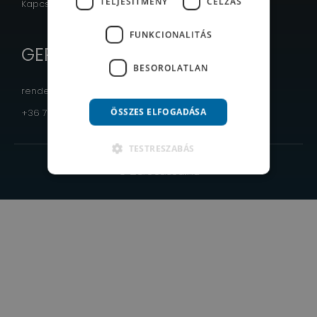
TELJESÍTMÉNY
CÉLZÁS
Kapcsolat
FUNKCIONALITÁS
GEPÁRD LOGISTIC Kft.
BESOROLATLAN
rendeles@eurocassa.hu
ÖSSZES ELFOGADÁSA
+36 70 384 9477
TESTRESZABÁS
© Eurocassa.hu