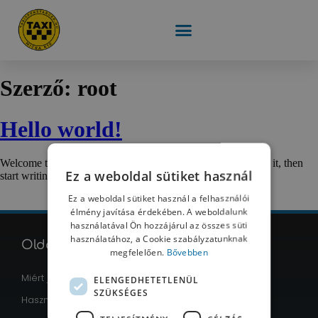
Szerző:
root
Hello world!
Welcome to WordPress. This is your first post. Edit or delete it, then
Ez a weboldal sütiket használ
start writing!
Ez a weboldal sütiket használ a felhasználói
élmény javítása érdekében. A weboldalunk
használatával Ön hozzájárul az összes süti
használatához, a Cookie szabályzatunknak
Oldal menü
megfelelően.
Bővebben
Miért jó választás a Micra K10?
ELENGEDHETETLENÜL
SZÜKSÉGES
Használati utasítás