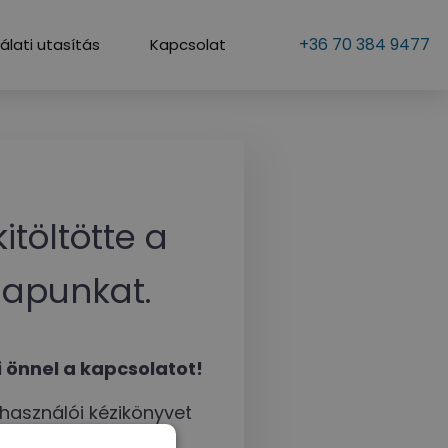
+36 70 384 9477
álati utasítás
Kapcsolat
itöltötte a
lapunkat.
 önnel a kapcsolatot!
elhasználói kézikönyvet