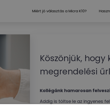
Miért jó választás a Micra K10?
Haszn
Köszönjük, hogy k
megrendelési űr
Kollégánk hamarosan felveszi
Addig is töltse le az ingyenes f
és a használati utasítást!