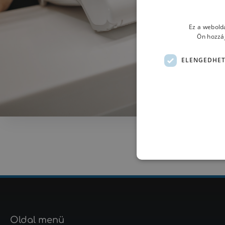
Ez a webolda
Ön hozzáj
ELENGEDHET
Oldal menü