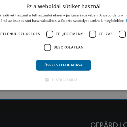
Ez a weboldal sütiket használ
l sütiket használ a felhasználói élmény javítása érdekében. A weboldalunk 
Felhasználói kézikönyv letöltése
árul az összes süti használatához, a Cookie szabályzatunknak megfelelően.
ETLENÜL SZÜKSÉGES
TELJESÍTMÉNY
CÉLZÁS
Használati utasítás letöltése
BESOROLATLAN
ÖSSZES ELFOGADÁSA
TESTRESZABÁS
GEPÁRD LOG